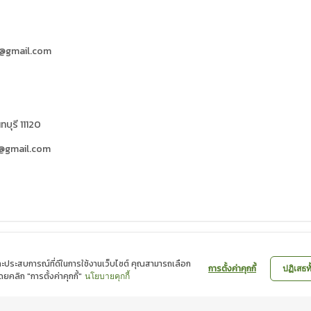
d@gmail.com
ทบุรี 11120
d@gmail.com
พ และประสบการณ์ที่ดีในการใช้งานเว็บไซต์ คุณสามารถเลือก
การตั้งค่าคุกกี้
ปฏิเสธท
ดยคลิก "การตั้งค่าคุกกี้"
นโยบายคุกกี้
นโยบายความเป็นส่วนตัว
|
นโยบายคุกกี้
UP |
WEBMAIL