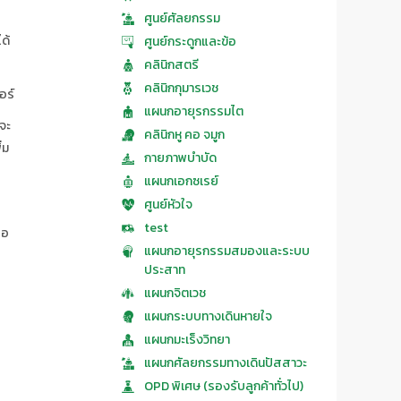
ศูนย์ศัลยกรรม
ได้
ศูนย์กระดูกและข้อ
คลินิกสตรี
คลินิกกุมารเวช
อร์
แผนกอายุรกรรมไต
จะ
คลินิกหู คอ จมูก
่ม
กายภาพบำบัด
แผนกเอกซเรย์
ศูนย์หัวใจ
test
ือ
แผนกอายุรกรรมสมองและระบบ
ประสาท
แผนกจิตเวช
แผนกระบบทางเดินหายใจ
แผนกมะเร็งวิทยา
แผนกศัลยกรรมทางเดินปัสสาวะ
OPD พิเศษ (รองรับลูกค้าทั่วไป)