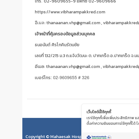
โทร
02-9609655-9 แฟ็กซ์
02-9609666
.
https://www.vibharampakkred.com
: thanaanan.vhp@gmail.com , vibharampakkre
อีเมล
เจ้าหน้าที่คุ้มครองข้อมูลส่วนบุคคล
ธนอนันต์
ศิรโภคินรัตนชัย
เลขที่ 132/215 ม.3 ถ.แจ้งวัฒนะ ต. ปากเกร็ด อ.ปากเกร็ด จ.นน
อีเมล: thanaanan.vhp@gmail.com , vibharampakkre
: 02-9609655 # 326
เบอร์โทร
เว็บไซต์นี้ใช้คุกกี้
เราใช้คุกกี้เพื่อเพิ่มประสิทธิภา
ตั้งค่าความยินยอมการใช้คุกกี้ได้ โ
Copyright © Mahaesak Hospital 2018 by VIBHARAM GRO