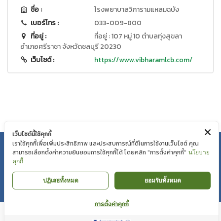
ชื่อ :
โรงพยาบาลวิภารามแหลมฉบัง
เบอร์โทร :
033-009-800
ที่อยู่ :
ที่อยู่ : 107 หมู่ 10 ตำบลทุ่งสุขลา
อำเภอศรีราชา จังหวัดชลบุรี 20230
เว็บไซต์ :
https://www.vibharamlcb.com/
เว็บไซต์นี้ใช้คุกกี้
นโยบายความเป็นส่วนตัว
|
นโยบายคุกกี้
เราใช้คุกกี้เพื่อเพิ่มประสิทธิภาพ และประสบการณ์ที่ดีในการใช้งานเว็บไซต์ คุณ
สามารถเลือกตั้งค่าความยินยอมการใช้คุกกี้ได้ โดยคลิก "การตั้งค่าคุกกี้"
นโยบาย
คุกกี้
Copyright © Mahaesak Hospital 2018 by VIBHARAM GROUP |
WEBMAIL
ปฏิเสธทั้งหมด
ยอมรับทั้งหมด
การตั้งค่าคุกกี้